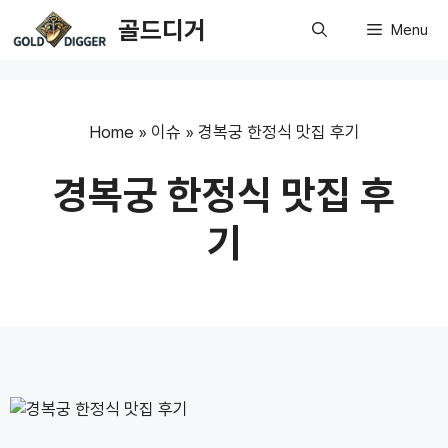
Skip
골드디거
Menu
to
content
Home
»
이슈
»
경복궁 한정식 맛집 후기
경복궁 한정식 맛집 후
기