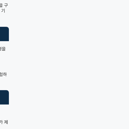
을 구
 기
경을
경험하
가 제