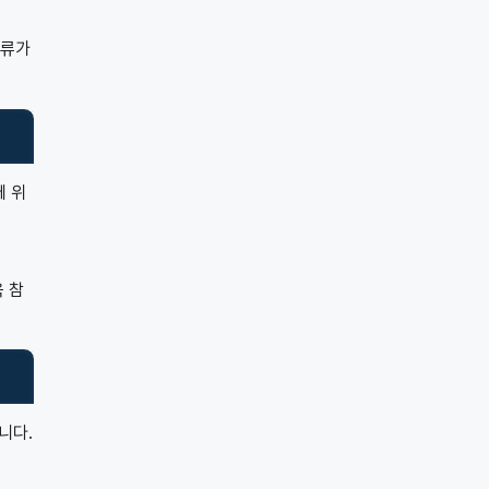
오류가
에 위
 참
니다.