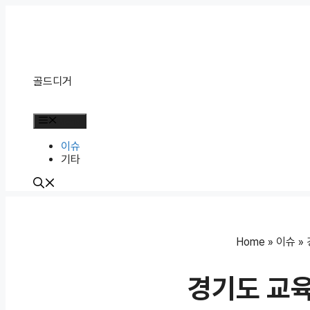
Skip
to
content
골드디거
Menu
이슈
기타
Home
»
이슈
»
경기도 교