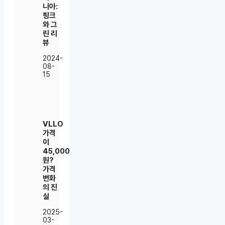
니아:
핑크
와 그
린 리
뷰
2024-
08-
15
VLLO
가격
이
45,000
원?
가격
변화
의 진
실
2025-
03-