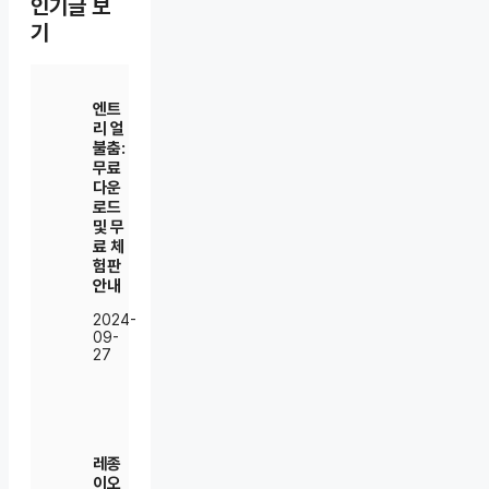
인기글 보
기
엔트
리 얼
불춤:
무료
다운
로드
및 무
료 체
험판
안내
2024-
09-
27
레종
이오