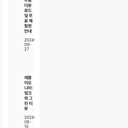
무료
다운
로드
및 무
료 체
험판
안내
2024-
09-
27
레종
이오
니아:
핑크
와 그
린 리
뷰
2024-
08-
15