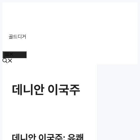
Skip
to
content
골드디거
Menu
데니안 이국주
데니안 이국주: 유쾌