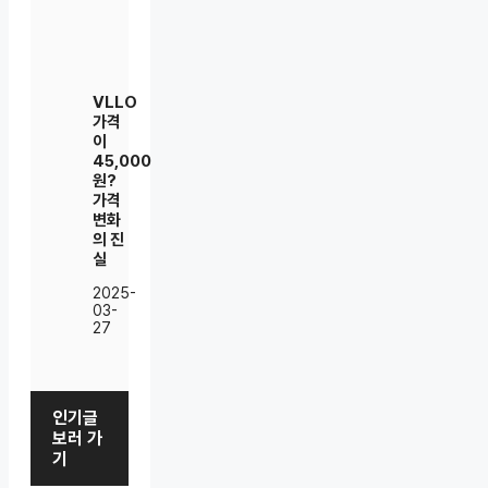
VLLO
가격
이
45,000
원?
가격
변화
의 진
실
2025-
03-
27
인기글
보러 가
기