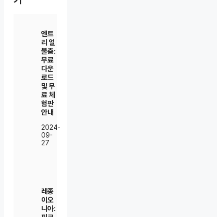
기
엔트
리 얼
불춤:
무료
다운
로드
및 무
료 체
험판
안내
2024-
09-
27
레종
이오
니아: