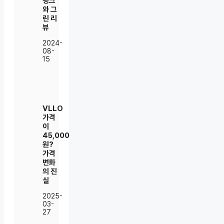
핑크
와 그
린 리
뷰
2024-
08-
15
VLLO
가격
이
45,000
원?
가격
변화
의 진
실
2025-
03-
27