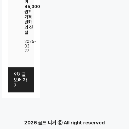
이
45,000
원?
가격
변화
의 진
실
2025-
03-
27
인기글
보러 가
기
2026 골드 디거 ⓒ All right reserved