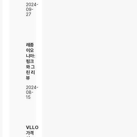
2024-
09-
27
레종
이오
니아:
핑크
와 그
린 리
뷰
2024-
08-
15
VLLO
가격