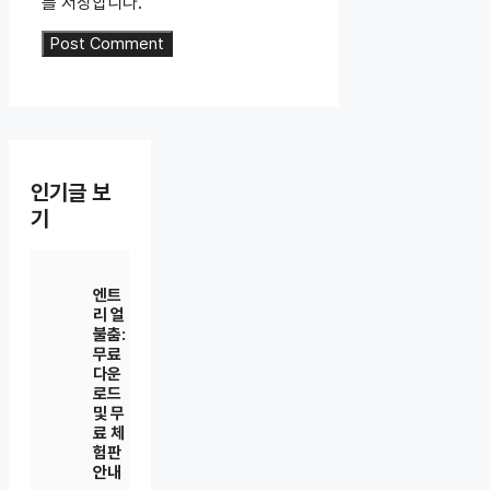
를 저장합니다.
인기글 보
기
엔트
리 얼
불춤:
무료
다운
로드
및 무
료 체
험판
안내