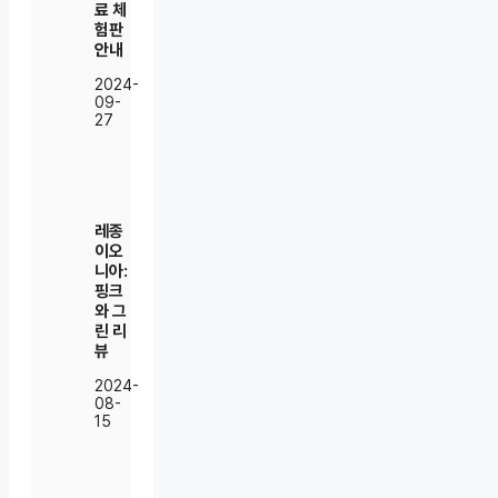
료 체
험판
안내
2024-
09-
27
레종
이오
니아:
핑크
와 그
린 리
뷰
2024-
08-
15