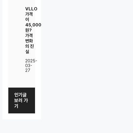
VLLO
가격
이
45,000
원?
가격
변화
의 진
실
2025-
03-
27
인기글
보러 가
기