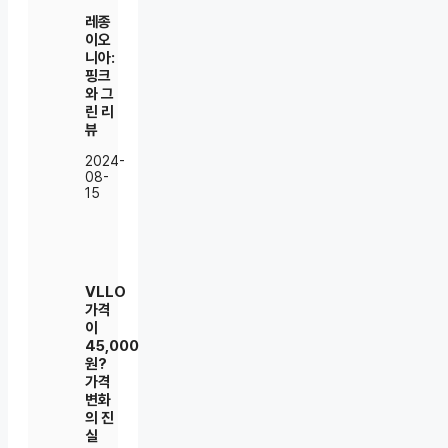
레종
이오
니아:
핑크
와 그
린 리
뷰
2024-
08-
15
VLLO
가격
이
45,000
원?
가격
변화
의 진
실