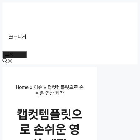
Skip
to
content
골드디거
Menu
Home
»
이슈
»
캡컷템플릿으로 손
쉬운 영상 제작
캡컷템플릿으
로 손쉬운 영