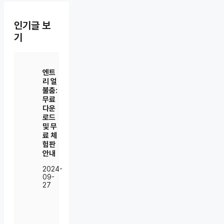
인기글 보
기
엔트
리 얼
불춤:
무료
다운
로드
및 무
료 체
험판
안내
2024-
09-
27