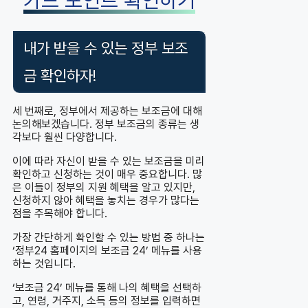
카드 포인트 확인하기
내가 받을 수 있는 정부 보조
금 확인하자!
세 번째로, 정부에서 제공하는 보조금에 대해
논의해보겠습니다. 정부 보조금의 종류는 생
각보다 훨씬 다양합니다.
이에 따라 자신이 받을 수 있는 보조금을 미리
확인하고 신청하는 것이 매우 중요합니다. 많
은 이들이 정부의 지원 혜택을 알고 있지만,
신청하지 않아 혜택을 놓치는 경우가 많다는
점을 주목해야 합니다.
가장 간단하게 확인할 수 있는 방법 중 하나는
‘정부24 홈페이지의 보조금 24’ 메뉴를 사용
하는 것입니다.
‘보조금 24’ 메뉴를 통해 나의 혜택을 선택하
고, 연령, 거주지, 소득 등의 정보를 입력하면