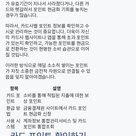
가 유효기간이 지나서 사라졌다거나, 다른 카
드와 헷갈려서 포인트 현금화 기회를 놓치는
경우가 많습니다.
따라서, 카드사별 포인트 정보를 확인하고 수
시로 관리하는 것이 중요합니다. 더욱이 자신
의 카드사 웹사이트나 앱을 통해 초과 포인트
가 있는지 확인하고, 가능한 포인트를 현금으
로 전환하는 것이 현명한 소비 습관으로 이어
질 것입니다.
이러한 방식으로 매달 소소히 쌓이는 포인트
가 자칫 소중한 금전적 자원으로 연결될 수 있
음을 잊지 말아야겠습니다.
항목
설명
카드 포
소비를 통해 적립된 지출에 대한 보
인트
상 포인트
환급 방
금융결제원 사이트에서 카드 포인
법
트 현금화 신청
사용 시
계좌정보 통합관리서비스 및 카드
스템
포인트 통합조회