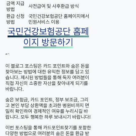
금액 지급
사전급여 및 사후환급 방식
방법
환급 신청
국민건강보험공단 홈페이지에서
방법
민원서비스 이용
국민건강보험공단 홈페
이지 방문하기
“`
이 블로그 포스팅은 카드 포인트와 숨은 돈을
찾아보는 방법에 대한 유익한 정보를 담고 있
습니다. 제시된 방법들을 통해 독자 여러분이
직접 자신의 소중한 자산을 찾아내게 되기를
바랍니다.
숨은 보험금, 카드 포인트, 정부 보조금, 그리
고 본인 부담 상환액을 초과한 병원비까지 면
밀히 확인하여 경제적인 여유를 누리시길 바
랍니다. 모두 행복한 하루 보내시기 바랍니다!
이번 포스팅을 통해 카드포인트찾기를 포함한
다양한 방법으로 여러분의 숨은 돈을 환급 받