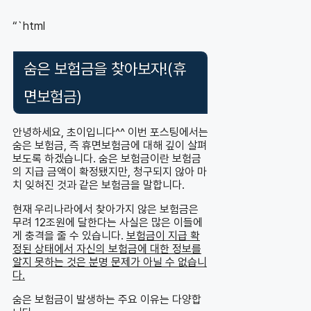
“`html
숨은 보험금을 찾아보자!(휴
면보험금)
안녕하세요, 초이입니다^^ 이번 포스팅에서는
숨은 보험금, 즉 휴면보험금에 대해 깊이 살펴
보도록 하겠습니다. 숨은 보험금이란 보험금
의 지급 금액이 확정됐지만, 청구되지 않아 마
치 잊혀진 것과 같은 보험금을 말합니다.
현재 우리나라에서 찾아가지 않은 보험금은
무려 12조원에 달한다는 사실은 많은 이들에
게 충격을 줄 수 있습니다.
보험금이 지급 확
정된 상태에서 자신의 보험금에 대한 정보를
알지 못하는 것은 분명 문제가 아닐 수 없습니
다.
숨은 보험금이 발생하는 주요 이유는 다양합