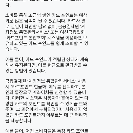
다.
소비를 통해 조금씩 쌓인 카드 포인트는 예상
외로 많은 금액이 될 수 있습니다. 카드사 별
로 일일이 확인할 필요 없이, 금융결제원 ‘계
좌정보 통합관리서비스’ 또는 여신금융협회
‘카드포인트 통합조회’ 시스템을 이용하면 보
유하고 있는 카드 포인트를 쉽게 조회할 수 있
습니다.
예를 들어, 카드 포인트가 적립된 상태가 계속
해서 유지된다면, 이를 현금으로 환급받을 수
있는 방법이 있습니다.
금융결제원 ‘계좌정보 통합관리서비스’ 사용
시 ‘카드포인트 현금화’ 메뉴를 선택하고, 본
인의 통장으로 계좌이체를 신청할 수 있습니
다. 이러한 시스템은 사용자가 흩어져 있는 다
양한 카드의 포인트를 확인할 수 있게끔 도와
주며, 그 과정에서 누락되었거나 사용하지 않
았던 카드 포인트까지 아우르는 데 큰 편리함
을 제공합니다.
예를 들어, 어떤 소비자들은 특정 카드 포인트