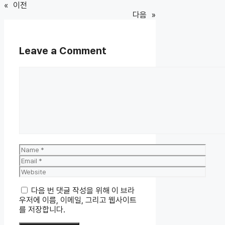
«
이전
다음
»
Leave a Comment
Comment
Name
Email
Website
다음 번 댓글 작성을 위해 이 브라
우저에 이름, 이메일, 그리고 웹사이트
를 저장합니다.