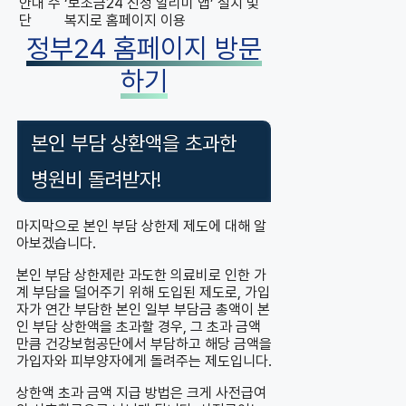
안내 수
‘보조금24 신청 알리미 앱’ 설치 및
단
복지로 홈페이지 이용
정부24 홈페이지 방문
하기
본인 부담 상환액을 초과한
병원비 돌려받자!
마지막으로 본인 부담 상한제 제도에 대해 알
아보겠습니다.
본인 부담 상한제란 과도한 의료비로 인한 가
계 부담을 덜어주기 위해 도입된 제도로, 가입
자가 연간 부담한 본인 일부 부담금 총액이 본
인 부담 상한액을 초과할 경우, 그 초과 금액
만큼 건강보험공단에서 부담하고 해당 금액을
가입자와 피부양자에게 돌려주는 제도입니다.
상한액 초과 금액 지급 방법은 크게 사전급여