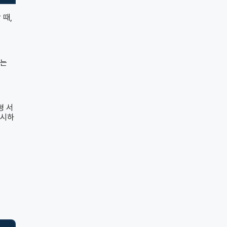
 때,
희는
형 서
제시하