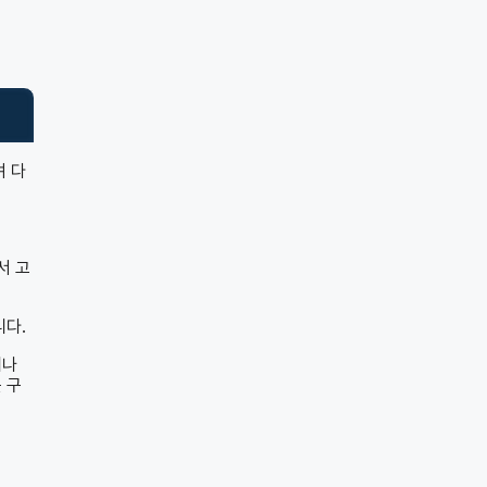
며 다
서 고
니다.
례나
 구