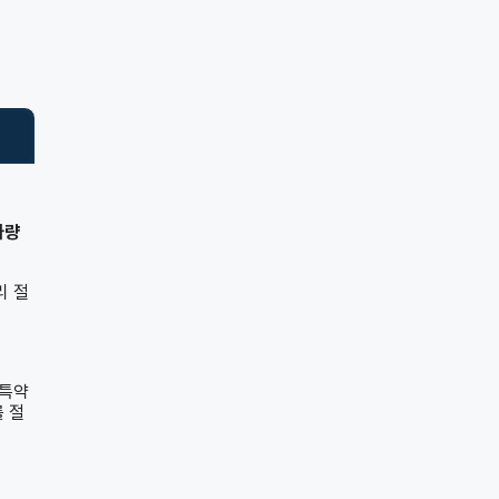
차량
리 절
 특약
 절