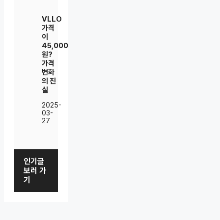
VLLO
가격
이
45,000
원?
가격
변화
의 진
실
2025-
03-
27
인기글
보러 가
기