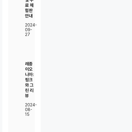
및 무
료 체
험판
안내
2024-
09-
27
레종
이오
니아:
핑크
와 그
린 리
뷰
2024-
08-
15