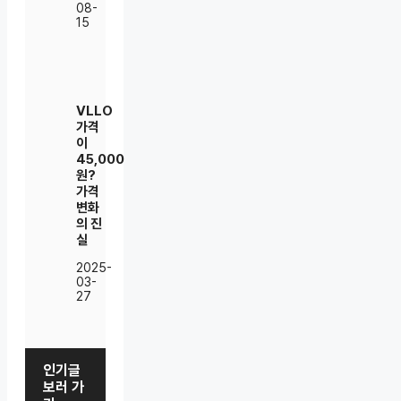
08-
15
VLLO
가격
이
45,000
원?
가격
변화
의 진
실
2025-
03-
27
인기글
보러 가