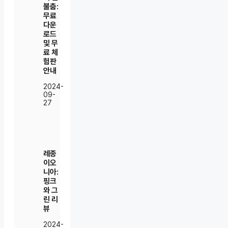
불춤:
무료
다운
로드
및 무
료 체
험판
안내
2024-
09-
27
레종
이오
니아:
핑크
와 그
린 리
뷰
2024-