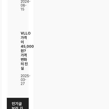
2024-
08-
15
VLLO
가격
이
45,000
원?
가격
변화
의 진
실
2025-
03-
27
인기글
보러 가