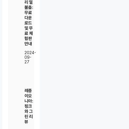
리 얼
불춤:
무료
다운
로드
및 무
료 체
험판
안내
2024-
09-
27
레종
이오
니아:
핑크
와 그
린 리
뷰