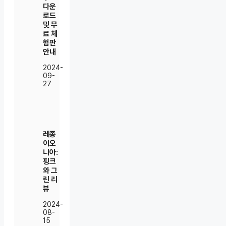
다운
로드
및 무
료 체
험판
안내
2024-
09-
27
레종
이오
니아:
핑크
와 그
린 리
뷰
2024-
08-
15