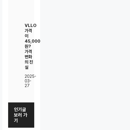
VLLO
가격
이
45,000
원?
가격
변화
의 진
실
2025-
03-
27
인기글
보러 가
기