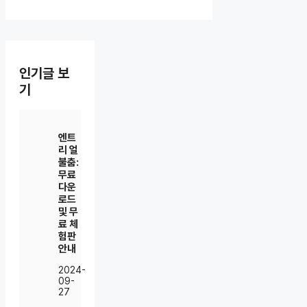
인기글 보
기
엔트
리 얼
불춤:
무료
다운
로드
및 무
료 체
험판
안내
2024-
09-
27