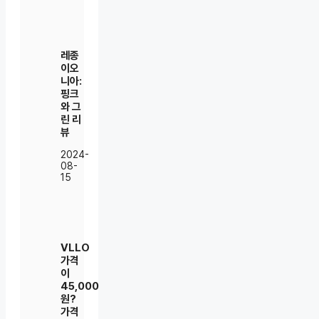
레종
이오
니아:
핑크
와 그
린 리
뷰
2024-
08-
15
VLLO
가격
이
45,000
원?
가격