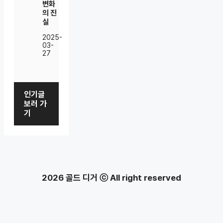
변화
의 진
실
2025-
03-
27
인기글
보러 가
기
2026 골드 디거 ⓒ All right reserved