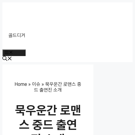
Skip
to
content
골드디거
Menu
Home
»
이슈
»
묵우운간 로맨스 중
드 출연진 소개
묵우운간 로맨
스 중드 출연