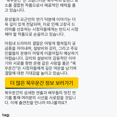
“묵우운간”은 고급스러운 복수극과 로맨스 요
소를 결합한 작품으로서 매료적인 매력을 품
고 있습니다.
왕성월과 오근언의 연기 덕분에 이야기는 더
욱 깊이 있게 전달되며, 이로 인해 고장극 드
라마를 선호하는 시청자들에게는 반드시 시청
해야 할 작품으로 손꼽히고 있습니다.
마침내 드라마의 결말은 어떻게 펼쳐질지 궁
금증을 자아내며, 설방비와 강리, 그리고 주요
인물들의 운명이 어떻게 이끌어질지 예상하기
어렵습니다. 강리와 설방비의 감동적인 이야
기와 서로를 향한 운명 같은 사랑을 품은 “묵
우운간”은 시청자들에게 깊은 여운을 남기며
결말에 대한 기대감을 높이고 있습니다.
더 많은 묵우운간 정보 보러가기
묵우운간의 섬세한 연출과 배우들의 멋진 연
기를 통해 여러분의 시선을 사로잡을 것입니
다. 이제 출연진을 만나러 떠나볼까요?
tag: