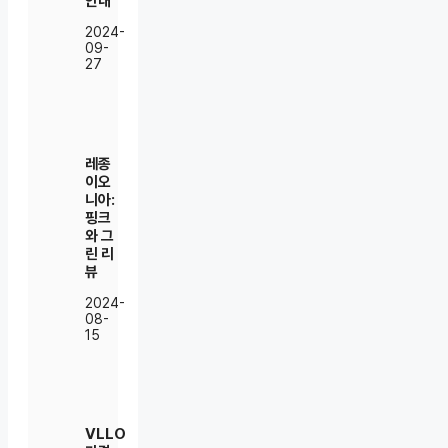
안내
2024-
09-
27
레종
이오
니아:
핑크
와 그
린 리
뷰
2024-
08-
15
VLLO