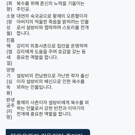
(회
복수를 위해 혼신의 노력을 기울이는
향)
주인공.
소형
대연의 숙국공으로 황제의 오른팔이자
(왕
아버지의 억울한 죽음을 밝히려는 인물
성
로서 설방비와 협력하며 스토리를 전개
월)
합니다.
진흠
해
강리의 외종사촌으로 집안을 운영하며
(엽
강리에게 도움을 주며 호감을 갖는 등
세
중요한 역할을 합니다.
걸)
양영
기
설방비의 전남편으로 가난한 학자 출신
(심
이자 설방비의 배신으로 인한 복수를
옥
꾀하는 인물입니다.
용)
완녕
황제의 사촌이자 설방비에게 복수를 꾀
공주
하는 인물로서 강한 반전과 이야기의
(리
전개에 중요한 역할을 합니다.
멍)