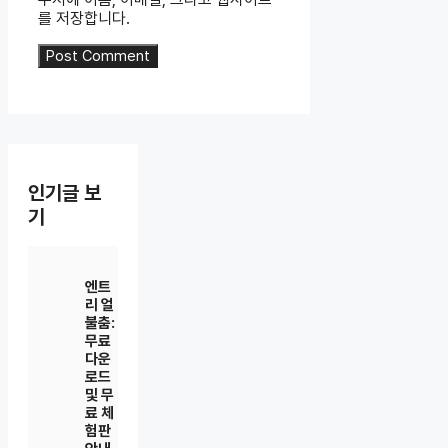
를 저장합니다.
인기글 보
기
엔트
리 얼
불춤:
무료
다운
로드
및 무
료 체
험판