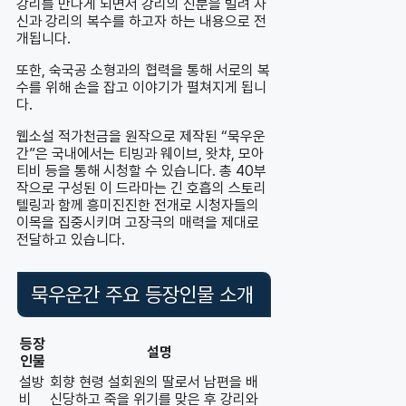
강리를 만나게 되면서 강리의 신분을 빌려 자
신과 강리의 복수를 하고자 하는 내용으로 전
개됩니다.
또한, 숙국공 소형과의 협력을 통해 서로의 복
수를 위해 손을 잡고 이야기가 펼쳐지게 됩니
다.
웹소설 적가천금을 원작으로 제작된 “묵우운
간”은 국내에서는 티빙과 웨이브, 왓챠, 모아
티비 등을 통해 시청할 수 있습니다. 총 40부
작으로 구성된 이 드라마는 긴 호흡의 스토리
텔링과 함께 흥미진진한 전개로 시청자들의
이목을 집중시키며 고장극의 매력을 제대로
전달하고 있습니다.
묵우운간 주요 등장인물 소개
등장
설명
인물
설방
회향 현령 설회원의 딸로서 남편을 배
비
신당하고 죽을 위기를 맞은 후 강리와