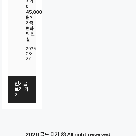
가격
이
45,000
원?
가격
변화
의 진
실
2025-
03-
27
인기글
보러 가
기
2026 골드 디거 ⓒ All right reserved