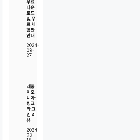
무료
다운
로드
및 무
료 체
험판
안내
2024-
09-
27
레종
이오
니아:
핑크
와 그
린 리
뷰
2024-
08-
15