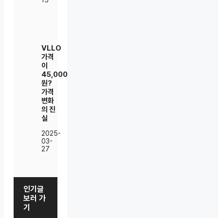
VLLO
가격
이
45,000
원?
가격
변화
의 진
실
2025-
03-
27
인기글
보러 가
기