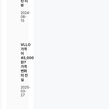
린 리
뷰
2024-
08-
15
VLLO
가격
이
45,000
원?
가격
변화
의 진
실
2025-
03-
27