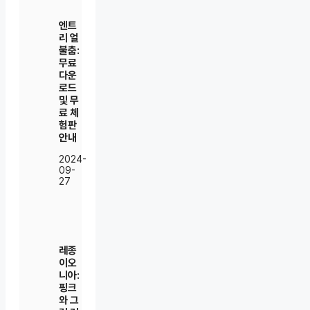
엔트
리 얼
불춤:
무료
다운
로드
및 무
료 체
험판
안내
2024-
09-
27
레종
이오
니아:
핑크
와 그