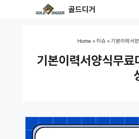
Skip
골드디거
to
content
Home
»
이슈
»
기본이력서양
기본이력서양식무료다